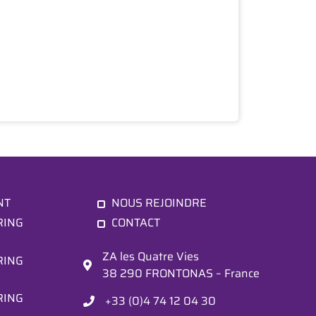
NT
NOUS REJOINDRE
RING
CONTACT
ZA les Quatre Vies

RING
38 290 FRONTONAS – France
RING
+33 (0)4 74 12 04 30