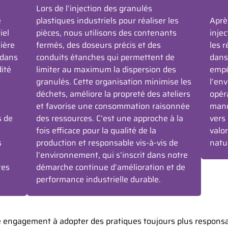
Lors de l’injection des granulés
e
plastiques industriels pour réaliser les
Aprè
iel
pièces, nous utilisons des contenants
injec
ière
fermés, des doseurs précis et des
les r
 dans
conduits étanches qui permettent de
dans
dité
limiter au maximum la dispersion des
empê
granulés. Cette organisation minimise les
l’en
déchets, améliore la propreté des ateliers
opér
et favorise une consommation raisonnée
manu
s de
des ressources. C’est une approche à la
vers
fois efficace pour la qualité de la
valo
s
production et responsable vis-à-vis de
natu
l’environnement, qui s’inscrit dans notre
tes
démarche continue d’amélioration et de
performance industrielle durable.
tre engagement à adopter des pratiques toujours plus responsa